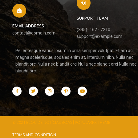
SUPPORT TEAM
EMAIL ADDRESS
(345)- 162 - 7210
contact@domain.com
support@example.com
Pellentesque varius ipsum in urna semper volutpat. Etiam ac
magna scelerisque, sodales enim at, interdum nibh. Nulla nec
blandit orci Nulla nec blandit orci Nulla nec blandit orci Nulla nec
blandit orci.
© 2021 BLOG DE NOTÍCIAS BOAS |
POPULARFX THEME
TERMS AND CONDITION