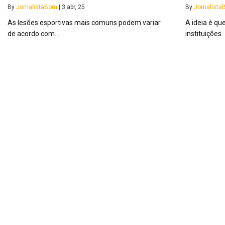
By
JornalistaBom
|
3
abr, 25
By
Jornalist
As lesões esportivas mais comuns podem variar
A ideia é q
de acordo com…
instituições