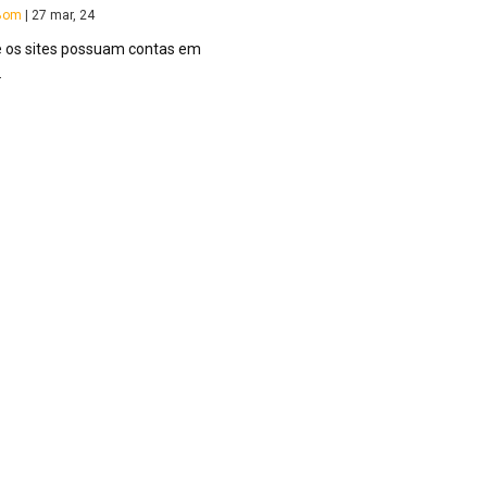
aBom
|
27
mar, 24
ue os sites possuam contas em
…