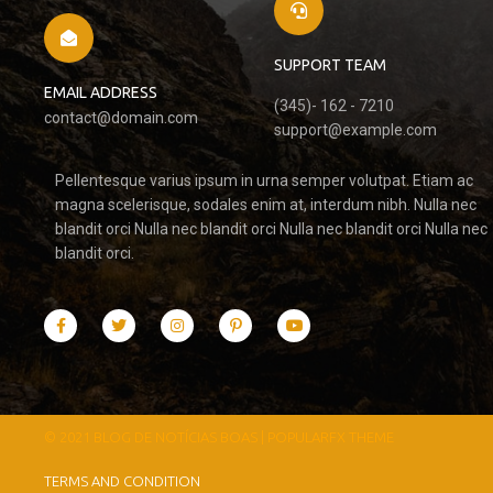
SUPPORT TEAM
EMAIL ADDRESS
(345)- 162 - 7210
contact@domain.com
support@example.com
Pellentesque varius ipsum in urna semper volutpat. Etiam ac
magna scelerisque, sodales enim at, interdum nibh. Nulla nec
blandit orci Nulla nec blandit orci Nulla nec blandit orci Nulla nec
blandit orci.
© 2021 BLOG DE NOTÍCIAS BOAS |
POPULARFX THEME
TERMS AND CONDITION