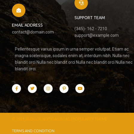
SUPPORT TEAM
EMAIL ADDRESS
(345)- 162 - 7210
contact@domain.com
support@example.com
Pellentesque varius ipsum in urna semper volutpat. Etiam ac
magna scelerisque, sodales enim at, interdum nibh. Nulla nec
blandit orci Nulla nec blandit orci Nulla nec blandit orci Nulla nec
blandit orci.
© 2021 BLOG DE NOTÍCIAS BOAS |
POPULARFX THEME
TERMS AND CONDITION