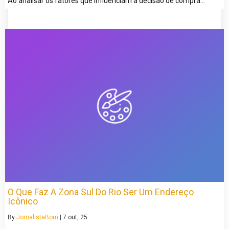
Ao analisar os fatores que influenciam a decisão de compra…
O Que Faz A Zona Sul Do Rio Ser Um Endereço
Icônico
By
JornalistaBom
|
7
out, 25