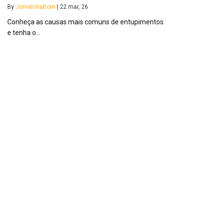
By
JornalistaBom
|
22
mar, 26
Conheça as causas mais comuns de entupimentos
e tenha o…