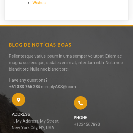
Wishes
BLOG DE NOTÍCIAS BOAS
Pellentesque varius ipsum in urna semper volutpat. Etiam ac
magna scelerisque, sodales enim at, interdum nibh. Nulla nec
blandit orci Nulla nec blandit orci.
Have any questions?
+61 383 766 284
noreplyAKS@.com
ADDRESS
PHONE
1, My Address, My Street,
+1234567890
New York City, NY, USA