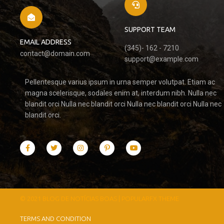
SUPPORT TEAM
EMAIL ADDRESS
(345)- 162 - 7210
contact@domain.com
support@example.com
Pellentesque varius ipsum in urna semper volutpat. Etiam ac
magna scelerisque, sodales enim at, interdum nibh. Nulla nec
blandit orci Nulla nec blandit orci Nulla nec blandit orci Nulla nec
blandit orci.
© 2021 BLOG DE NOTÍCIAS BOAS |
POPULARFX THEME
TERMS AND CONDITION