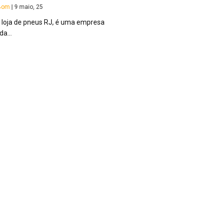
aBom
|
9
maio, 25
, loja de pneus RJ, é uma empresa
ida…