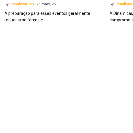
By
JornalistaBom
|
26
maio, 25
By
Jornalist
A preparação para esses eventos geralmente
A Dinamicar
requer uma força de…
compromet