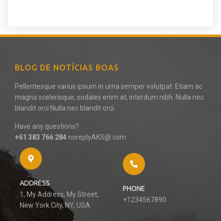
BLOG DE NOTÍCIAS BOAS
Pellentesque varius ipsum in urna semper volutpat. Etiam ac
magna scelerisque, sodales enim at, interdum nibh. Nulla nec
blandit orci Nulla nec blandit orci.
Have any questions?
+61 383 766 284
noreplyAKS@.com
ADDRESS
PHONE
1, My Address, My Street,
+1234567890
New York City, NY, USA