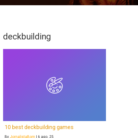
deckbuilding
10 best deckbuilding games
By
JornalistaBom
|
6
ago, 25