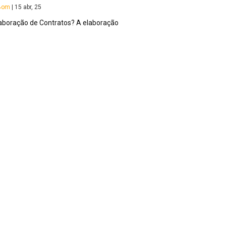
aBom
|
15
abr, 25
laboração de Contratos? A elaboração