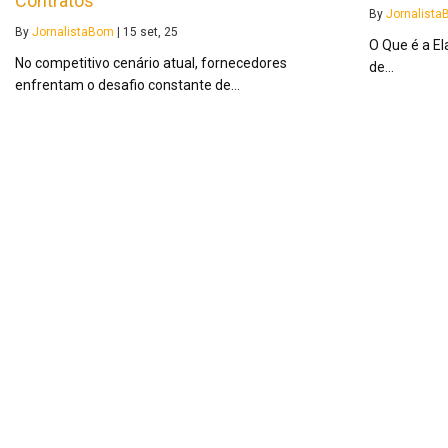
Contratos
By
Jornalist
By
JornalistaBom
|
15
set, 25
O Que é a E
No competitivo cenário atual, fornecedores
de…
enfrentam o desafio constante de…