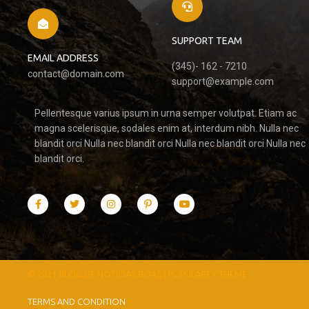
SUPPORT TEAM
EMAIL ADDRESS
(345)- 162 - 7210
contact@domain.com
support@example.com
Pellentesque varius ipsum in urna semper volutpat. Etiam ac
magna scelerisque, sodales enim at, interdum nibh. Nulla nec
blandit orci Nulla nec blandit orci Nulla nec blandit orci Nulla nec
blandit orci.
© 2021 BLOG DE NOTÍCIAS BOAS |
POPULARFX THEME
TERMS AND CONDITION