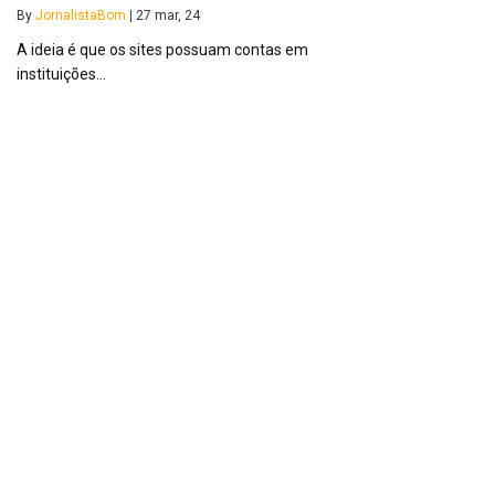
By
JornalistaBom
|
27
mar, 24
A ideia é que os sites possuam contas em
instituições…