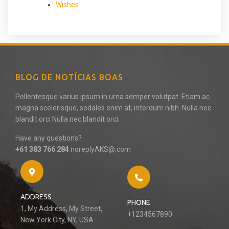
Wishes
BLOG DE NOTÍCIAS BOAS
Pellentesque varius ipsum in urna semper volutpat. Etiam ac
magna scelerisque, sodales enim at, interdum nibh. Nulla nec
blandit orci Nulla nec blandit orci.
Have any questions?
+61 383 766 284
noreplyAKS@.com
ADDRESS
PHONE
1, My Address, My Street,
+1234567890
New York City, NY, USA