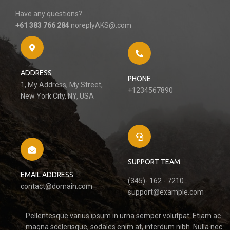
Have any questions?
+61 383 766 284
noreplyAKS@.com
ADDRESS
PHONE
1, My Address, My Street,
+1234567890
New York City, NY, USA
SUPPORT TEAM
EMAIL ADDRESS
(345)- 162 - 7210
contact@domain.com
support@example.com
Pellentesque varius ipsum in urna semper volutpat. Etiam ac
magna scelerisque, sodales enim at, interdum nibh. Nulla nec