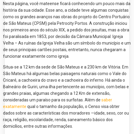
Nesta página, você mateense ficará conhecendo um pouco mais da
história da sua cidade. Esse ano, a cidade teve algumas conquistas
como os grandes avanços nas obras do projeto do Centro Portuário
de São Mateus (CPSM) pela Petrocity Portos. A construção iniciou
nos primeiros anos do século XIX, a pedido dos jesuítas, mas a obra
foi paralisada em 1853, por decisão da Câmara Municipal. Igreja
Velha – As ruínas da Igreja Velha são um símbolo do município e um
de seus principais cartões postais, entretanto, nunca chegaram a
funcionar exatamente como igreja.
Situa-se a 12 km da sede de São Mateus e a 230 km de Vitória. Em
São Mateus há algumas belas paisagens naturais como o Vale do
Cricaré, a cachoeira do cravo e a cachoeira do inferno. Há ainda o
Balneário de Guriri, uma ilha pertencente ao município, com belas e
grandes praias, algumas chegando a 12 Km de extensão,
consideradas um paraíso para os surfistas. Além de
saber
exatamente
qual o tamanho da população, o Censo visa obter
dados sobre as características dos moradores —idade, sexo, cor ou
raça, religião, escolaridade, renda, saneamento básico dos
domicílios, entre outras informações.