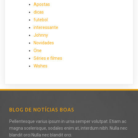
Apostas
dicas
futebol
interessante
Johnny
Novidades
One
Séries e filmes
Wishes
BLOG DE NOTÍCIAS BOAS
Pellentesque varius ipsum in urna semper volutpat. Etiam ac
magna scelerisque, sodales enim at, interdum nibh. Nulla nec
blandit orci Nulla nec blandit orci.