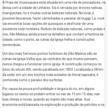
A Praia de Urussuquara está situada em uma vila de pescadores, na
divisa com a cidade de Linhares. Ela é cercada por árvores nativas,
manguezais, rio e muitas outras belezas naturais. No local, é
possível descansar, fazer caminhadas e passear de buggy. Lá, você
vai encontrar boas opções de quiosques e desfrutar de uma
excelente rede hoteleira. Reduto de belezas naturais, como praias e
rios, São Mateus ainda preserva detalhes que contam a história da
cidade, como o porto, as ruínas da Igreja Velha e construções
centenárias.
Um dos mais famosos pontos turísticos de São Mateus são as
ruínas da Igreja Velha que, ao contrário do que muitos pensam,
nunca chegou a funcionar como igreja. A construção começou no
início do século XIX, sendo paralisada em 1853. Localizada a 58 km
da sede, em um dos trechos mais isolados do litoral capixaba, é
conhecida como o paraíso dos surfistas.
Por causa da pouca profundidade e largura do rio, em alguns
lugares os navios só podiam entrar ou sair de 15 em 15 dias, nas
luas cheias e novas, quando as marés são mais altas. Sua
economia está baseada na exploração e produção de petróleo e na