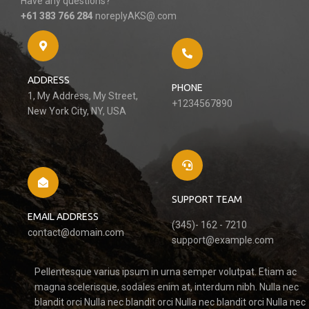
Have any questions?
+61 383 766 284
noreplyAKS@.com
ADDRESS
PHONE
1, My Address, My Street,
+1234567890
New York City, NY, USA
SUPPORT TEAM
EMAIL ADDRESS
(345)- 162 - 7210
contact@domain.com
support@example.com
Pellentesque varius ipsum in urna semper volutpat. Etiam ac
magna scelerisque, sodales enim at, interdum nibh. Nulla nec
blandit orci Nulla nec blandit orci Nulla nec blandit orci Nulla nec