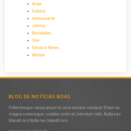
dicas
futebol
interessante
Johnny
Novidades
One
Séries e filmes
Wishes
BLOG DE NOTÍCIAS BOAS
Pellentesque varius ipsum in urna semper volutpat. Etiam ac
magna scelerisque, sodales enim at, interdum nibh. Nulla nec
blandit orci Nulla nec blandit orci.