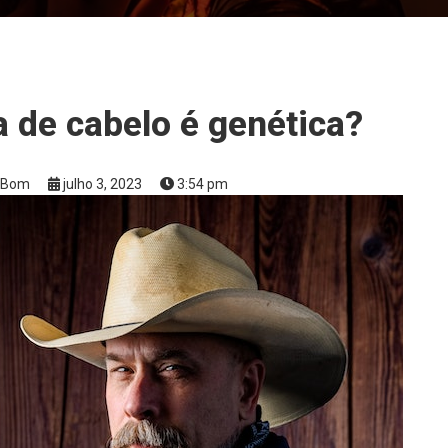
 de cabelo é genética?
taBom
julho 3, 2023
3:54 pm