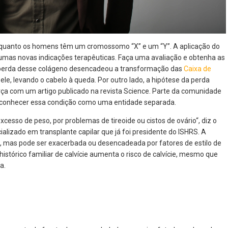
quanto os homens têm um cromossomo “X” e um “Y”. A aplicação do
mas novas indicações terapêuticas. Faça uma avaliação e obtenha as
A perda desse colágeno desencadeou a transformação das
Caixa de
pele, levando o cabelo à queda. Por outro lado, a hipótese da perda
rça com um artigo publicado na revista Science. Parte da comunidade
econhecer essa condição como uma entidade separada.
xcesso de peso, por problemas de tireoide ou cistos de ovário“, diz o
alizado em transplante capilar que já foi presidente do ISHRS. A
a, mas pode ser exacerbada ou desencadeada por fatores de estilo de
istórico familiar de calvície aumenta o risco de calvície, mesmo que
a.