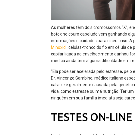
As mulheres têm dois cromossomos “X”, en
botox no couro cabeludo vem ganhando algu
informações e cuidados para o seu caso. 
Minoxidil
células-tronco do fio em célula de 
capilar ligada ao envelhecimento ganhou fo
médica ainda tem alguma dificuldade em r
“Ela pode ser acelerada pelo estresse, pelo e
Dr. Vincenzo Gambino, médico italiano especi
calvície é geralmente causada pela genétic
vida, como estresse ou má nutrição. Ter um h
ninguém em sua família imediata seja carec
TESTES ON-LINE