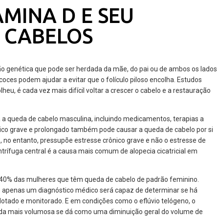
AMINA D E SEU
 CABELOS
ão genética que pode ser herdada da mãe, do pai ou de ambos os lados
coces podem ajudar a evitar que o folículo piloso encolha. Estudos
eu, é cada vez mais difícil voltar a crescer o cabelo e a restauração
a a queda de cabelo masculina, incluindo medicamentos, terapias a
lógico grave e prolongado também pode causar a queda de cabelo por si
o, no entanto, pressupõe estresse crônico grave e não o estresse de
 centrífuga central é a causa mais comum de alopecia cicatricial em
40% das mulheres que têm queda de cabelo de padrão feminino.
 e apenas um diagnóstico médico será capaz de determinar se há
dotado e monitorado. E em condições como o eflúvio telógeno, o
eda mais volumosa se dá como uma diminuição geral do volume de