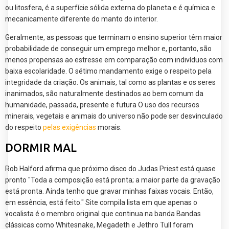
ou litosfera, é a superfície sólida externa do planeta e é química e
mecanicamente diferente do manto do interior.
Geralmente, as pessoas que terminam o ensino superior têm maior
probabilidade de conseguir um emprego melhor e, portanto, são
menos propensas ao estresse em comparação com indivíduos com
baixa escolaridade. O sétimo mandamento exige o respeito pela
integridade da criação. Os animais, tal como as plantas e os seres
inanimados, são naturalmente destinados ao bem comum da
humanidade, passada, presente e futura O uso dos recursos
minerais, vegetais e animais do universo não pode ser desvinculado
do respeito
pelas exigências
morais.
DORMIR MAL
Rob Halford afirma que próximo disco do Judas Priest está quase
pronto "Toda a composição está pronta; a maior parte da gravação
está pronta. Ainda tenho que gravar minhas faixas vocais. Então,
em essência, está feito." Site compila lista em que apenas o
vocalista é o membro original que continua na banda Bandas
clássicas como Whitesnake, Megadeth e Jethro Tull foram