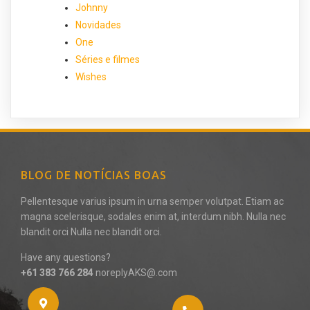
Johnny
Novidades
One
Séries e filmes
Wishes
BLOG DE NOTÍCIAS BOAS
Pellentesque varius ipsum in urna semper volutpat. Etiam ac
magna scelerisque, sodales enim at, interdum nibh. Nulla nec
blandit orci Nulla nec blandit orci.
Have any questions?
+61 383 766 284
noreplyAKS@.com