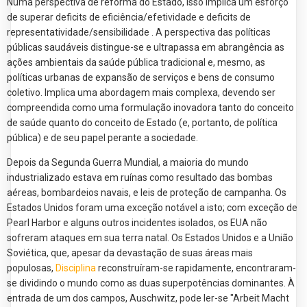
Numa perspectiva de reforma do Estado, isso implica um esforço
de superar deficits de eficiência/efetividade e deficits de
representatividade/sensibilidade . A perspectiva das políticas
públicas saudáveis distingue-se e ultrapassa em abrangência as
ações ambientais da saúde pública tradicional e, mesmo, as
políticas urbanas de expansão de serviços e bens de consumo
coletivo. Implica uma abordagem mais complexa, devendo ser
compreendida como uma formulação inovadora tanto do conceito
de saúde quanto do conceito de Estado (e, portanto, de política
pública) e de seu papel perante a sociedade.
Depois da Segunda Guerra Mundial, a maioria do mundo
industrializado estava em ruínas como resultado das bombas
aéreas, bombardeios navais, e leis de proteção de campanha. Os
Estados Unidos foram uma exceção notável a isto; com exceção de
Pearl Harbor e alguns outros incidentes isolados, os EUA não
sofreram ataques em sua terra natal. Os Estados Unidos e a União
Soviética, que, apesar da devastação de suas áreas mais
populosas,
Disciplina
reconstruíram-se rapidamente, encontraram-
se dividindo o mundo como as duas superpotências dominantes. À
entrada de um dos campos, Auschwitz, pode ler-se "Arbeit Macht