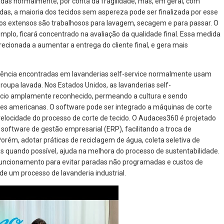
das normalmente, por conta da fragilidade, mas, em geral, com
das, a maioria dos tecidos sem aspereza pode ser finalizada por esse
os extensos são trabalhosos para lavagem, secagem e para passar. O
mplo, ficará concentrado na avaliação da qualidade final. Essa medida
irecionada a aumentar a entrega do cliente final, e gera mais
ciência encontradas em lavanderias self-service normalmente usam
 roupa lavada. Nos Estados Unidos, as lavanderias self-
io amplamente reconhecido, permeando a cultura e sendo
es americanas. O software pode ser integrado a máquinas de corte
elocidade do processo de corte de tecido. O Audaces360 é projetado
software de gestão empresarial (ERP), facilitando a troca de
rém, adotar práticas de reciclagem de água, coleta seletiva de
as quando possível, ajuda na melhora do processo de sustentabilidade.
ncionamento para evitar paradas não programadas e custos de
e um processo de lavanderia industrial.