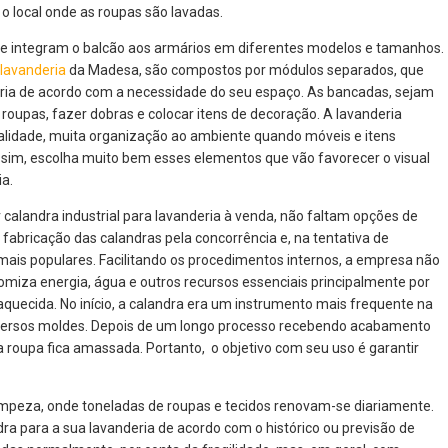
é o local onde as roupas são lavadas.
ue integram o balcão aos armários em diferentes modelos e tamanhos.
a
lavanderia
da Madesa, são compostos por módulos separados, que
ia de acordo com a necessidade do seu espaço. As bancadas, sejam
 roupas, fazer dobras e colocar itens de decoração. A lavanderia
alidade, muita organização ao ambiente quando móveis e itens
sim, escolha muito bem esses elementos que vão favorecer o visual
ia.
r calandra industrial para lavanderia à venda, não faltam opções de
 fabricação das calandras pela concorrência e, na tentativa de
mais populares. Facilitando os procedimentos internos, a empresa não
za energia, água e outros recursos essenciais principalmente por
uecida. No início, a calandra era um instrumento mais frequente na
e diversos moldes. Depois de um longo processo recebendo acabamento
, a roupa fica amassada. Portanto, o objetivo com seu uso é garantir
impeza, onde toneladas de roupas e tecidos renovam-se diariamente.
ra para a sua lavanderia de acordo com o histórico ou previsão de