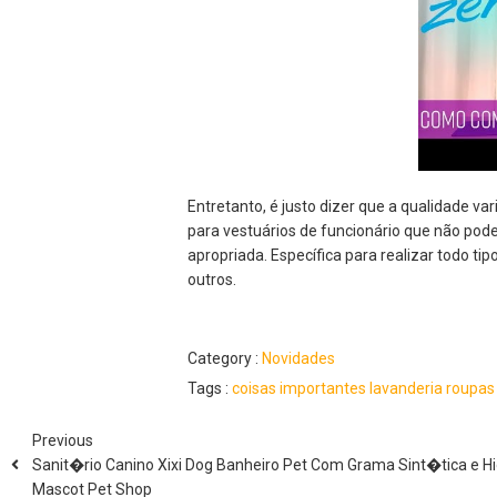
Entretanto, é justo dizer que a qualidade vari
para vestuários de funcionário que não pod
apropriada. Específica para realizar todo t
outros.
Category :
Novidades
Tags :
coisas
importantes
lavanderia
roupa
Previous
Sanit�rio Canino Xixi Dog Banheiro Pet Com Grama Sint�tica e H
Mascot Pet Shop