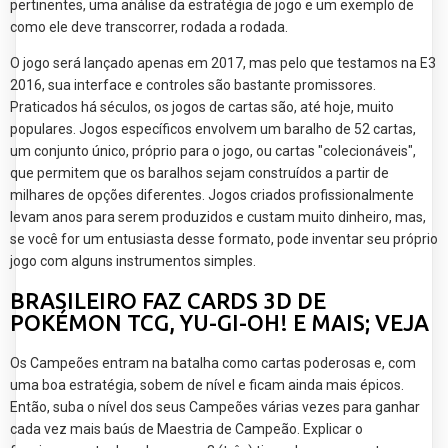
pertinentes, uma análise da estratégia de jogo e um exemplo de
como ele deve transcorrer, rodada a rodada.
O jogo será lançado apenas em 2017, mas pelo que testamos na E3
2016, sua interface e controles são bastante promissores.
Praticados há séculos, os jogos de cartas são, até hoje, muito
populares. Jogos específicos envolvem um baralho de 52 cartas,
um conjunto único, próprio para o jogo, ou cartas "colecionáveis",
que permitem que os baralhos sejam construídos a partir de
milhares de opções diferentes. Jogos criados profissionalmente
levam anos para serem produzidos e custam muito dinheiro, mas,
se você for um entusiasta desse formato, pode inventar seu próprio
jogo com alguns instrumentos simples.
BRASILEIRO FAZ CARDS 3D DE
POKÉMON TCG, YU-GI-OH! E MAIS; VEJA
Os Campeões entram na batalha como cartas poderosas e, com
uma boa estratégia, sobem de nível e ficam ainda mais épicos.
Então, suba o nível dos seus Campeões várias vezes para ganhar
cada vez mais baús de Maestria de Campeão. Explicar o