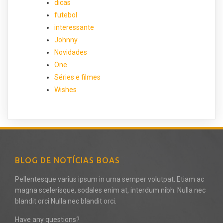
dicas
futebol
interessante
Johnny
Novidades
One
Séries e filmes
Wishes
BLOG DE NOTÍCIAS BOAS
Pellentesque varius ipsum in urna semper volutpat. Etiam ac
magna scelerisque, sodales enim at, interdum nibh. Nulla nec
blandit orci Nulla nec blandit orci.
Have any questions?