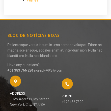
Wishes
BLOG DE NOTÍCIAS BOAS
Pellentesque varius ipsum in urna semper volutpat. Etiam ac
magna scelerisque, sodales enim at, interdum nibh. Nulla nec
blandit orci Nulla nec blandit orci.
Have any questions?
+61 383 766 284
noreplyAKS@.com
ADDRESS
PHONE
1, My Address, My Street,
+1234567890
New York City, NY, USA