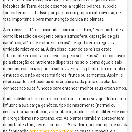
inóspitos da Terra, desde desertos, a regiões polares, subsolo,
fontes termais, etc. Isso porque são um grupo muito diverso, de
total importância para manutenção da vida no planeta.
Além disso, estão relacionadas com outras funções importantes,
como liberação de oxigênio para a atmosfera, captação de gás
carbônico, além de evitarem a erosão e ajudarem a regular a
umidade relativa do ar. Além disso, quando as raízes estão
totalmente em contato e envoltas pelo solo, elas são responsáveis
pela absorção de nutrientes dispersos no solo, como água e sais
minerais, essenciais para a sobrevivência da planta. Um exemplo é
o musgo que não apresenta flores, frutos ou sementes. Assim, é
interessante conhecer as diferenças e cada parte das plantas,
conhecendo suas funções para entender melhor seus organismos.
Cada indivíduo tem uma microbiota única, uma vez que tem como
influência sua carga genética, tipo de nascimento (normal ou
cesária), amamentação, alimentação, idade, contato diferente com
microrganismos no externo, etc. As plantas também apresentam
importantes funções econômicas. A madeira, por exemplo, é usada
na fabricação
nepenthes como cuidar
de casas e móveis, e a