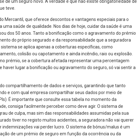
se de um seguro novo. A verdade é que não existe obrigatoriedade de
ue teve.
o Mercantil, que oferece descontos e vantagens especiais para o
a uma saúde de qualidade. Nos dias de hoje, cuidar da saúde é uma
ssou dos 50 anos. Tanto a bonificação como o agravamento do prémio
nto do próprio segurado e da responsabilidade que a seguradora
te sistema se aplica apenas a coberturas específicas, como
otamento, colisão ou capotamento e ainda incêndio, raio ou explosão.
to no prémio, se a cobertura afetada representar uma percentagem
e haver lugar a bonificação ou agravamento do seguro, só vai sentir a
do compartilhamento de dados e serviços, garantindo que tanto
ando e com qual empresa compartilhar seus dados por meio de
PIs). É importante que consulte essa tabela no momento da
de, consiga facilmente perceber como deve agir. O sistema de
au de culpa, mas sim das responsabilidades assumidas pela sua
rado tiver no registo muitos acidentes, a seguradora não vai querer
gar indemnizações vai perder lucro. O sistema de bónus/malus é um
ização de um prémio de seguro em função da ocorrência ou da