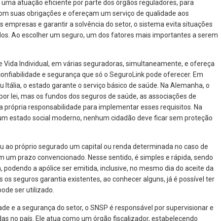
ge uma atuação eficiente por parte dos órgãos reguladores, para
om suas obrigações e ofereçam um serviço de qualidade aos
s empresas e garantir a solvência do setor, o sistema evita situações
ados. Ao escolher um seguro, um dos fatores mais importantes a serem
de Vida Individual, em várias seguradoras, simultaneamente, e ofereça
confiabilidade e segurança que só o SeguroLink pode oferecer. Em
 Itália, o estado garante o serviço básico de saúde. Na Alemanha, o
por lei, mas os fundos dos seguros de saúde, as associações de
a própria responsabilidade para implementar esses requisitos. Na
um estado social moderno, nenhum cidadão deve ficar sem proteção
u ao próprio segurado um capital ou renda determinada no caso de
m um prazo convencionado. Nesse sentido, é simples e rápida, sendo
a, podendo a apólice ser emitida, inclusive, no mesmo dia do aceite da
os seguros garantia existentes, ao conhecer alguns, já é possível ter
ode ser utilizado.
dade e a segurança do setor, o SNSP é responsável por supervisionar e
das no país. Ele atua como um órgão fiscalizador, estabelecendo