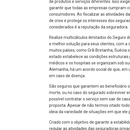
de produtos e serviços diferentes. Isso exi
garantir que todas as empresas cumpram c
consumidores. Ao fiscalizar as atividades da
de crise e protege os interesses dos segur
considerados é a reputação da seguradora.
Realize multicálculos ilimitados do Seguro 
e melhor solução para seus clientes, com a 
muitos países, como Grã-Bretanha, Suécia ou
estado estabelece as condições estruturais 
médicos e os hospitais se organizam sob su
Alemanha, há um acordo social de que, em 
em caso de doença.
São seguros que garantem ao beneficiário o
morte, ou no caso do segurado sobreviver e
possível contratar o serviço sem sair de cas
proposta. Apesar de não termos citado todos 
ideia da variedade de situações em que ele p
Criado com o objetivo de garantir a estabili
regular as atividades das seguradoras priva