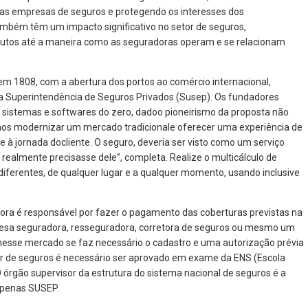
das empresas de seguros e protegendo os interesses dos
mbém têm um impacto significativo no setor de seguros,
odutos até a maneira como as seguradoras operam e se relacionam
o em 1808, com a abertura dos portos ao comércio internacional,
da Superintendência de Seguros Privados (Susep). Os fundadores
 sistemas e softwares do zero, dadoo pioneirismo da proposta não
os modernizar um mercado tradicionale oferecer uma experiência de
e à jornada docliente. O seguro, deveria ser visto como um serviço
e realmente precisasse dele”, completa. Realize o multicálculo de
ferentes, de qualquer lugar e a qualquer momento, usando inclusive
ora é responsável por fazer o pagamento das coberturas previstas na
resa seguradora, resseguradora, corretora de seguros ou mesmo um
nesse mercado se faz necessário o cadastro e uma autorização prévia
or de seguros é necessário ser aprovado em exame da ENS (Escola
O órgão supervisor da estrutura do sistema nacional de seguros é a
apenas SUSEP.