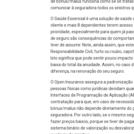
de bónus/malus funciona como se se tratas
comunicar à seguradora todos os sinistros q
O Saúde Essencial é uma solução de saúde d
cliente e mais 8 dependentes terem acesso 
prioridade, especialmente para quem já pa
de seguro são consequências do comportame
tiver de assumir. Note, ainda assim, que es
Responsabilidade Civil, furto ou roubo, cap
Isto significa que pode sentir pouco impac
baixa do total da anuidade. Assim, no caso d
diferença, na renovação do seu seguro.
O Open Insurance assegura a padronização 
pessoas físicas como jurídicas decidam qu
Interfaces de Programação de Aplicação (A
contratação para que, em caso de necessida
bónus/malus não depende diretamente do gr
seguradora. Por outro lado, se o mesmo segu
fazer preços baixos, porque se tiver de pa
sistema binário de valorização ou desvalor