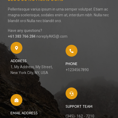
Pellentesque varius ipsum in urna semper volutpat. Etiam ac
magna scelerisque, sodales enim at, interdum nibh. Nulla nec
blandit orci Nulla nec blandit orci.
Have any questions?
+61 383 766 284
noreplyAKS@.com
ADDRESS
PHONE
1, My Address, My Street,
+1234567890
New York City, NY, USA
SUPPORT TEAM
EMAIL ADDRESS
(345)- 162 - 7210