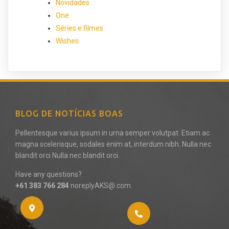
Novidades
One
Séries e filmes
Wishes
BLOG DE NOTÍCIAS BOAS
Pellentesque varius ipsum in urna semper volutpat. Etiam ac
magna scelerisque, sodales enim at, interdum nibh. Nulla nec
blandit orci Nulla nec blandit orci.
Have any questions?
+61 383 766 284
noreplyAKS@.com