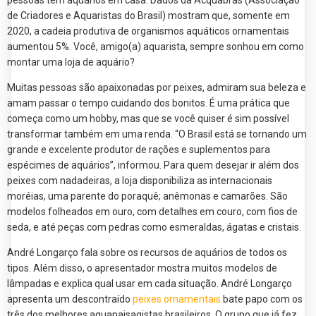
pessoas têm aquários em casa. Dados da Acquabras (Associação
de Criadores e Aquaristas do Brasil) mostram que, somente em
2020, a cadeia produtiva de organismos aquáticos ornamentais
aumentou 5%. Você, amigo(a) aquarista, sempre sonhou em como
montar uma loja de aquário?
Muitas pessoas são apaixonadas por peixes, admiram sua beleza e
amam passar o tempo cuidando dos bonitos. É uma prática que
começa como um hobby, mas que se você quiser é sim possível
transformar também em uma renda. “O Brasil está se tornando um
grande e excelente produtor de rações e suplementos para
espécimes de aquários”, informou. Para quem desejar ir além dos
peixes com nadadeiras, a loja disponibiliza as internacionais
moréias, uma parente do poraquê; anêmonas e camarões. São
modelos folheados em ouro, com detalhes em couro, com fios de
seda, e até peças com pedras como esmeraldas, ágatas e cristais.
André Longarço fala sobre os recursos de aquários de todos os
tipos. Além disso, o apresentador mostra muitos modelos de
lâmpadas e explica qual usar em cada situação. André Longarço
apresenta um descontraído
peixes ornamentais
bate papo com os
três dos melhores aquapaisagistas brasileiros. O grupo que já fez