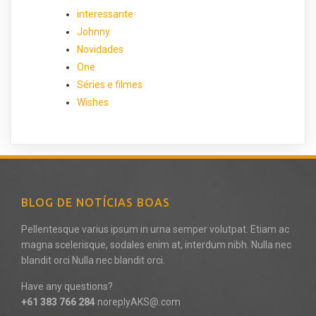
interessante
Johnny
Novidades
One
Séries e filmes
Wishes
BLOG DE NOTÍCIAS BOAS
Pellentesque varius ipsum in urna semper volutpat. Etiam ac
magna scelerisque, sodales enim at, interdum nibh. Nulla nec
blandit orci Nulla nec blandit orci.
Have any questions?
+61 383 766 284
noreplyAKS@.com