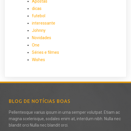
Apostas
dicas
futebol
interessante
Johnny
Novidades
One
Séries e filmes
Wishes
BLOG DE NOTÍCIAS BOAS
Pellentesque varius ipsum in urna semper volutpat. Etiam ac
magna scelerisque, sodales enim at, interdum nibh. Nulla nec
blandit orci Nulla nec blandit orci.