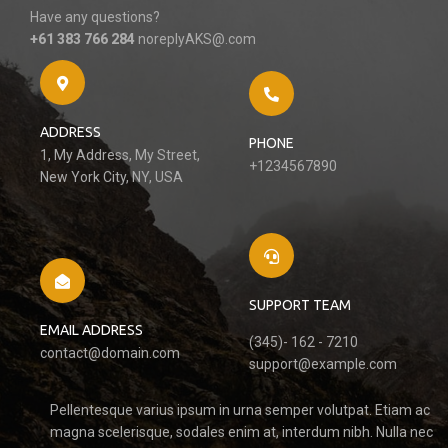
Have any questions?
+61 383 766 284
noreplyAKS@.com
ADDRESS
PHONE
1, My Address, My Street,
+1234567890
New York City, NY, USA
SUPPORT TEAM
EMAIL ADDRESS
(345)- 162 - 7210
contact@domain.com
support@example.com
Pellentesque varius ipsum in urna semper volutpat. Etiam ac
magna scelerisque, sodales enim at, interdum nibh. Nulla nec