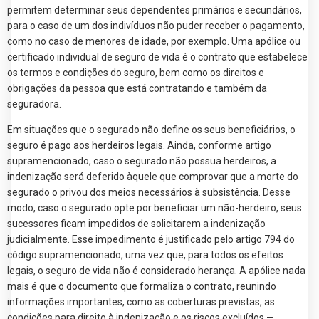
permitem determinar seus dependentes primários e secundários,
para o caso de um dos indivíduos não puder receber o pagamento,
como no caso de menores de idade, por exemplo. Uma apólice ou
certificado individual de seguro de vida é o contrato que estabelece
os termos e condições do seguro, bem como os direitos e
obrigações da pessoa que está contratando e também da
seguradora.
Em situações que o segurado não define os seus beneficiários, o
seguro é pago aos herdeiros legais. Ainda, conforme artigo
supramencionado, caso o segurado não possua herdeiros, a
indenização será deferido àquele que comprovar que a morte do
segurado o privou dos meios necessários à subsistência. Desse
modo, caso o segurado opte por beneficiar um não-herdeiro, seus
sucessores ficam impedidos de solicitarem a indenização
judicialmente. Esse impedimento é justificado pelo artigo 794 do
código supramencionado, uma vez que, para todos os efeitos
legais, o seguro de vida não é considerado herança. A apólice nada
mais é que o documento que formaliza o contrato, reunindo
informações importantes, como as coberturas previstas, as
condições para direito à indenização e os riscos excluídos —